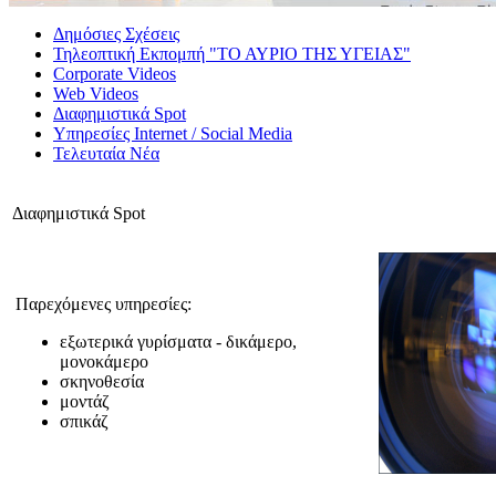
Δημόσιες Σχέσεις
Τηλεοπτική Εκπομπή "ΤΟ ΑΥΡΙΟ ΤΗΣ ΥΓΕΙΑΣ"
Corporate Videos
Web Videos
Διαφημιστικά Spot
Υπηρεσίες Internet / Social Media
Τελευταία Νέα
Διαφημιστικά Spot
Παρεχόμενες υπηρεσίες:
εξωτερικά γυρίσματα - δικάμερο,
μονοκάμερο
σκηνοθεσία
μοντάζ
σπικάζ