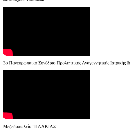
3ο Πανευρωπαικό Συνέδριο Προληπτικής Αναγεννητικής Ιατρικής 
Μεζεδοπωλείο ''ΠΛΑΚΙΑΣ''.