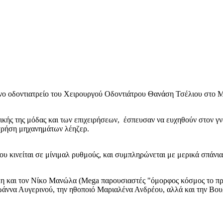
νο οδοντιατρείο του Χειρουργού Οδοντιάτρου Θανάση Τσέλιου στο 
ικής της μόδας και των επιχειρήσεων, έσπευσαν να ευχηθούν στον γν
 χρήση μηχανημάτων λέηζερ.
ου κινείται σε μίνιμαλ ρυθμούς, και συμπληρώνεται με μερικά σπάνια
 και τον Νίκο Μανώλα (Μega παρουσιαστές "όμορφος κόσμος το πρω
άννα Αυγερινού, την ηθοποιό Μαριαλένα Ανδρέου, αλλά και την Βο