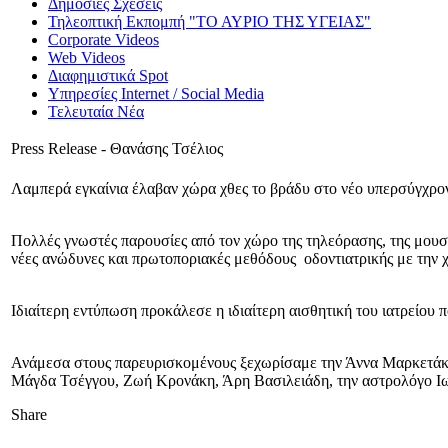
Δημόσιες Σχέσεις
Τηλεοπτική Εκπομπή "ΤΟ ΑΥΡΙΟ ΤΗΣ ΥΓΕΙΑΣ"
Corporate Videos
Web Videos
Διαφημιστικά Spot
Υπηρεσίες Internet / Social Media
Τελευταία Νέα
Press Release - Θανάσης Τσέλιος
Λαμπερά εγκαίνια έλαβαν χώρα χθες το βράδυ στο νέο υπερσύγχρο
Πολλές γνωστές παρουσίες από τον χώρο της τηλεόρασης, της μουσ
νέες ανώδυνες και πρωτοποριακές μεθόδους οδοντιατρικής με την
Ιδιαίτερη εντύπωση προκάλεσε η ιδιαίτερη αισθητική του ιατρείου π
Ανάμεσα στους παρευρισκομένους ξεχωρίσαμε την Άννα Μαρκετάκη
Μάγδα Τσέγγου, Ζωή Κρονάκη, Άρη Βασιλειάδη, την αστρολόγο Ιω
Share